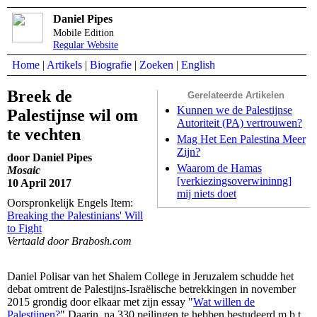
Daniel Pipes
Mobile Edition
Regular Website
Home
|
Artikels
|
Biografie
|
Zoeken
|
English
Breek de
Gerelateerde Artikelen
Kunnen we de Palestijnse
Palestijnse wil om
Autoriteit (PA) vertrouwen?
te vechten
Mag Het Een Palestina Meer
Zijn?
door Daniel Pipes
Waarom de Hamas
Mosaic
[verkiezingsoverwininng]
10 April 2017
mij niets doet
Oorspronkelijk Engels Item:
Breaking the Palestinians' Will
to Fight
Vertaald door Brabosh.com
Daniel Polisar van het Shalem College in Jeruzalem schudde het
debat omtrent de Palestijns-Israëlische betrekkingen in november
2015 grondig door elkaar met zijn essay "
Wat willen de
Palestijnen?
" Daarin, na 330 peilingen te hebben bestudeerd m.b.t.