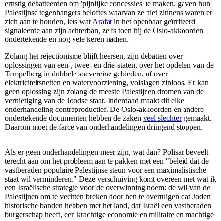
ernstig debatteerden om 'pijnlijke concessies' te maken, gaven hun
Palestijnse tegenhangers beloftes waarvan ze niet zinnens waren er
zich aan te houden, iets wat
Arafat
in het openbaar geïrriteerd
signaleerde aan zijn achterban, zelfs toen hij de Oslo-akkoorden
ondertekende en nog vele keren nadien.
Zolang het rejectionisme blijft heersen, zijn debatten over
oplossingen van een-, twee- en drie-staten, over het opdelen van de
Tempelberg in dubbele soevereine gebieden, of over
elektriciteitsnetten en watervoorziening, volslagen zinloos. Er kan
geen oplossing zijn zolang de meeste Palestijnen dromen van de
vernietiging van de Joodse staat. Inderdaad maakt dit elke
onderhandeling contraproductief. De Oslo-akkoorden en andere
ondertekende documenten hebben de zaken
veel slechter
gemaakt.
Daarom moet de farce van onderhandelingen dringend stoppen.
Als er geen onderhandelingen meer zijn, wat dan? Polisar beveelt
terecht aan om het probleem aan te pakken met een "beleid dat de
vastberaden populaire Palestijnse steun voor een maximalistische
staat wil verminderen." Deze verschuiving komt overeen met wat ik
een Israëlische strategie voor de overwinning noem: de wil van de
Palestijnen om te vechten breken door hen te overtuigen dat Joden
historische banden hebben met het land, dat Israël een vastberaden
burgerschap heeft, een krachtige economie en militaire en machtige