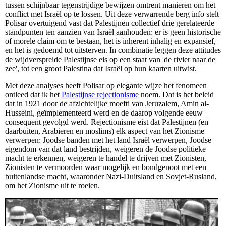
tussen schijnbaar tegenstrijdige bewijzen omtrent manieren om het
conflict met Israël op te lossen. Uit deze verwarrende berg info stelt
Polisar overtuigend vast dat Palestijnen collectief drie gerelateerde
standpunten ten aanzien van Israël aanhouden: er is geen historische
of morele claim om te bestaan, het is inherent inhalig en expansief,
en het is gedoemd tot uitsterven. In combinatie leggen deze attitudes
de wijdverspreide Palestijnse eis op een staat van 'de rivier naar de
zee', tot een groot Palestina dat Israël op hun kaarten uitwist.
Met deze analyses heeft Polisar op elegante wijze het fenomeen
ontleed dat ik het
Palestijnse rejectionisme
noem. Dat is het beleid
dat in 1921 door de afzichtelijke moefti van Jeruzalem, Amin al-
Husseini, geïmplementeerd werd en de daarop volgende eeuw
consequent gevolgd werd. Rejectionisme eist dat Palestijnen (en
daarbuiten, Arabieren en moslims) elk aspect van het Zionisme
verwerpen: Joodse banden met het land Israël verwerpen, Joodse
eigendom van dat land bestrijden, weigeren de Joodse politieke
macht te erkennen, weigeren te handel te drijven met Zionisten,
Zionisten te vermoorden waar mogelijk en bondgenoot met een
buitenlandse macht, waaronder Nazi-Duitsland en Sovjet-Rusland,
om het Zionisme uit te roeien.