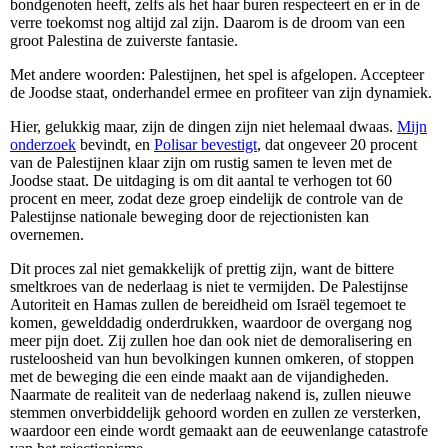
bondgenoten heeft, zelfs als het haar buren respecteert en er in de
verre toekomst nog altijd zal zijn. Daarom is de droom van een
groot Palestina de zuiverste fantasie.
Met andere woorden: Palestijnen, het spel is afgelopen. Accepteer
de Joodse staat, onderhandel ermee en profiteer van zijn dynamiek.
Hier, gelukkig maar, zijn de dingen zijn niet helemaal dwaas.
Mijn
onderzoek
bevindt, en
Polisar bevestigt
, dat ongeveer 20 procent
van de Palestijnen klaar zijn om rustig samen te leven met de
Joodse staat. De uitdaging is om dit aantal te verhogen tot 60
procent en meer, zodat deze groep eindelijk de controle van de
Palestijnse nationale beweging door de rejectionisten kan
overnemen.
Dit proces zal niet gemakkelijk of prettig zijn, want de bittere
smeltkroes van de nederlaag is niet te vermijden. De Palestijnse
Autoriteit en Hamas zullen de bereidheid om Israël tegemoet te
komen, gewelddadig onderdrukken, waardoor de overgang nog
meer pijn doet. Zij zullen hoe dan ook niet de demoralisering en
rusteloosheid van hun bevolkingen kunnen omkeren, of stoppen
met de beweging die een einde maakt aan de vijandigheden.
Naarmate de realiteit van de nederlaag nakend is, zullen nieuwe
stemmen onverbiddelijk gehoord worden en zullen ze versterken,
waardoor een einde wordt gemaakt aan de eeuwenlange catastrofe