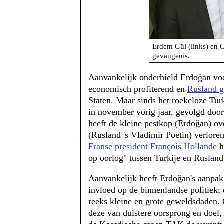
Erdem Gül (links) en C
gevangenis.
Aanvankelijk onderhield Erdoğan voo
economisch profiterend en
Rusland g
Staten. Maar sinds het roekeloze Tur
in november vorig jaar, gevolgd doo
heeft de kleine pestkop (Erdoğan) ove
(Rusland 's Vladimir Poetin) verlore
Franse president François Hollande
h
op oorlog" tussen Turkije en Rusland
Aanvankelijk heeft Erdoğan's aanpak 
invloed op de binnenlandse politiek; e
reeks kleine en grote geweldsdaden.
deze van duistere oorsprong en doel,