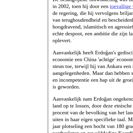
in 2002, toen hij door een
toevallige
de regering, die hij vervolgens bril
van terughoudendheid en bescheidenh
hoogdravend, islamitisch en agressief
echte despoot, een ambitie die zijn 
oplevert.
Aanvankelijk heeft Erdoğan's gediscip
economie een China 'achtige' economi
steun toe, terwijl hij van Ankara een
aangelegenheden. Maar dan hebben sa
en incompetentie een hap uit de gro
is geworden.
Aanvankelijk nam Erdoğan ongekende
land op te lossen, door deze etnisch
procent van de bevolking van het lan
uiten in haar eigen specifieke taal. 
jaar plotseling een bocht van 180 gra