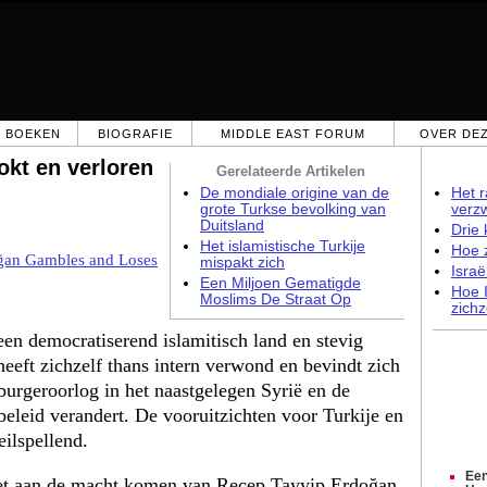
BOEKEN
BIOGRAFIE
MIDDLE EAST FORUM
OVER DEZ
okt en verloren
Gerelateerde Artikelen
De mondiale origine van de
Het 
grote Turkse bevolking van
verz
Duitsland
Drie 
Het islamistische Turkije
Hoe z
ğan Gambles and Loses
mispakt zich
Israë
Een Miljoen Gematigde
Hoe I
Moslims De Straat Op
zichz
een democratiserend islamitisch land en stevig
eeft zichzelf thans intern verwond en bevindt zich
burgeroorlog in het naastgelegen Syrië en de
beleid verandert. De vooruitzichten voor Turkije en
eilspellend.
Een
het aan de macht komen van Recep Tayyip Erdoğan