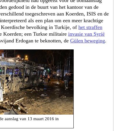
oordelijkheid had opgeëist voor de bomaanslag
en gedood in de buurt van het kantoor van de
verschillend toegeschreven aan Koerden, ISIS en de
nterpreteerd als een plan om een ​​meer krachtige
 Koerdische bevolking in Turkije, of
het straffen
e Koerden; een Turkse militaire
invasie van Syrië
svijand Erdogan te beknotten, de
Gülen beweging
.
de aanslag van 13 maart 2016 in