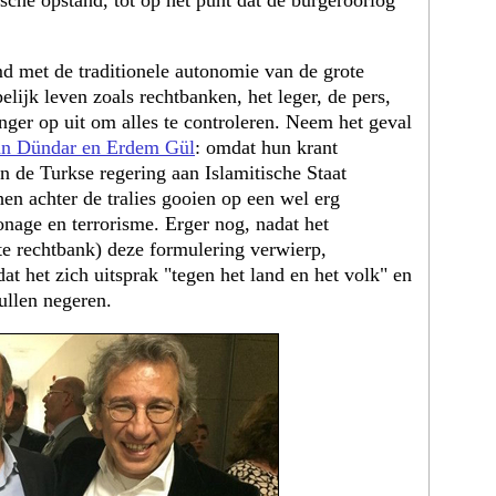
che opstand, tot op het punt dat de burgeroorlog
d met de traditionele autonomie van de grote
elijk leven zoals rechtbanken, het leger, de pers,
nger op uit om alles te controleren. Neem het geval
n Dündar en Erdem Gül
: omdat hun krant
an de Turkse regering aan Islamitische Staat
en achter de tralies gooien op een wel erg
onage en terrorisme. Erger nog, nadat het
te rechtbank) deze formulering verwierp,
t het zich uitsprak "tegen het land en het volk" en
zullen negeren.