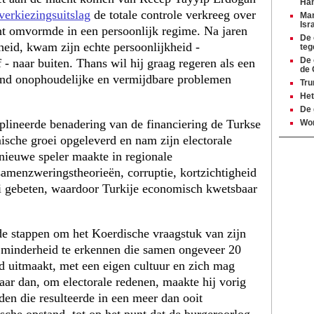
Ha
 verkiezingsuitslag
de totale controle verkreeg over
Mam
Isr
jant omvormde in een persoonlijk regime. Na jaren
De 
eid, kwam zijn echte persoonlijkheid -
teg
De 
 - naar buiten. Thans wil hij graag regeren als een
de 
land onophoudelijke en vermijdbare problemen
Tru
Het
De 
lineerde benadering van de financiering ​​de Turkse
Wor
sche groei opgeleverd en nam zijn electorale
 nieuwe speler maakte in regionale
menzweringstheorieën, corruptie, kortzichtigheid
ei gebeten, waardoor Turkije economisch kwetsbaar
 stappen om het Koerdische vraagstuk van zijn
e minderheid te erkennen die samen ongeveer 20
d uitmaakt, met een eigen cultuur en zich mag
Maar dan, om electorale redenen, maakte hij vorig
den die resulteerde in een meer dan ooit