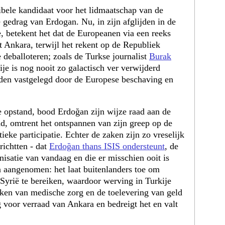
ibele kandidaat voor het lidmaatschap van de
gedrag van Erdogan. Nu, in zijn afglijden in de
, betekent het dat de Europeanen via een reeks
 Ankara, terwijl het rekent op de Republiek
deballoteren; zoals de Turkse journalist
Burak
je is nog nooit zo galactisch ver verwijderd
den vastgelegd door de Europese beschaving en
e opstand, bood Erdoğan zijn wijze raad aan de
d, omtrent het ontspannen van zijn greep op de
litieke participatie. Echter de zaken zijn zo vreselijk
richtten - dat
Erdoğan thans ISIS ondersteunt
, de
nisatie van vandaag en die er misschien ooit is
n aangenomen: het laat buitenlanders toe om
 Syrië te bereiken, waardoor werving in Turkije
kken van medische zorg en de toelevering van geld
 voor verraad van Ankara en bedreigt het en valt