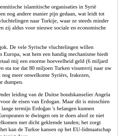
nnitische islamitische organisaties in Syrië
en nog andere manier pijn gedaan, wat leidt tot
luchtelingen naar Turkije, waar ze steeds minder
en zij aldus voor nieuwe sociale en economische
 gok. De vele Syrische vluchtelingen willen
n Europa, wat hem een ​​handig mechanisme biedt
etaal mij een enorme hoeveelheid geld (6 miljard
en sta toe ​​dat 80 miljoen Turken visumvrij naar uw
ik nog meer onwelkome Syriërs, Irakezen,
ur dumpen.
Onder leiding van de Duitse bondskanselier Angela
voor de eisen van Erdogan. Maar dit is misschien
 lange termijn Erdoğan 's belangen kunnen
 Europeanen te dwingen om te doen alsof ze niet
lkomen met dicht geklemde tanden; het zorgt
 het kan de Turkse kansen op het EU-lidmaatschap