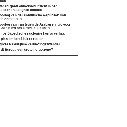
mas
dani geeft onbedoeld inzicht in het
aëlisch-Palestijnse conflict
oorlog van de Islamitische Republiek Iran
en christenen
oorlog van Iran tegen de Arabieren: tijd voor
Golfstaten om Israël te steunen
mps Saoedische nucleaire horrorverhaal
 plan om Israël uit te roeien
grote Palestijnse verkiezingszwendel
dt Europa één grote no-go zone?