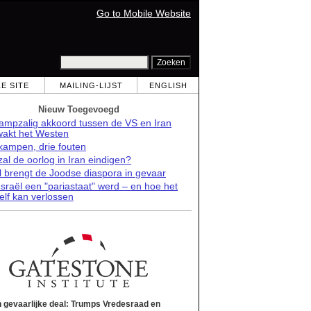
Go to Mobile Website
E SITE
MAILING-LIJST
ENGLISH
Nieuw Toegevoegd
rampzalig akkoord tussen de VS en Iran
wakt het Westen
kampen, drie fouten
al de oorlog in Iran eindigen?
l brengt de Joodse diaspora in gevaar
sraël een "pariastaat" werd – en hoe het
elf kan verlossen
 gevaarlijke deal: Trumps Vredesraad en