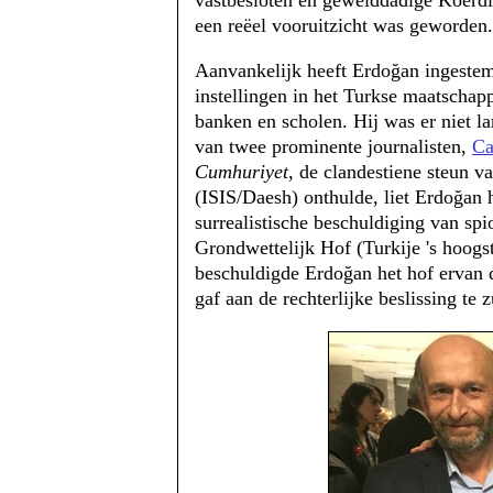
vastbesloten en gewelddadige Koerdis
een reëel vooruitzicht was geworden.
Aanvankelijk heeft Erdoğan ingestem
instellingen in het Turkse maatschapp
banken en scholen. Hij was er niet la
van twee prominente journalisten,
Ca
Cumhuriyet
, de clandestiene steun v
(ISIS/Daesh) onthulde, liet Erdoğan h
surrealistische beschuldiging van spi
Grondwettelijk Hof (Turkije 's hoogs
beschuldigde Erdoğan het hof ervan da
gaf aan de rechterlijke beslissing te 